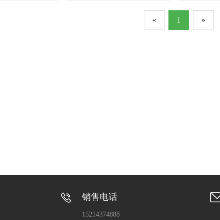
«
1
»
销售电话
15214374888