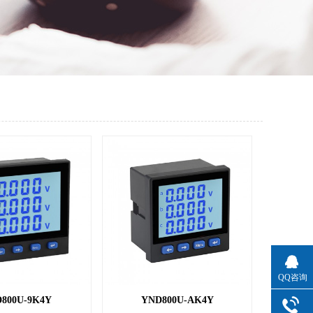
QQ咨询
800U-9K4Y
YND800U-AK4Y